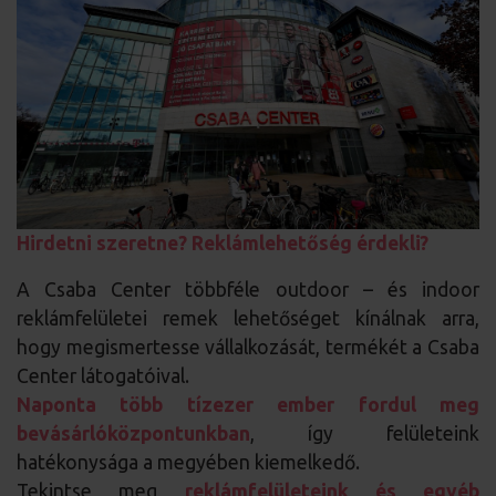
Hirdetni szeretne? Reklámlehetőség érdekli?
A Csaba Center többféle outdoor – és indoor
reklámfelületei remek lehetőséget kínálnak arra,
hogy megismertesse vállalkozását, termékét a Csaba
Center látogatóival.
Naponta több tízezer ember fordul meg
bevásárlóközpontunkban
, így felületeink
hatékonysága a megyében kiemelkedő.
Tekintse meg
reklámfelületeink és egyéb