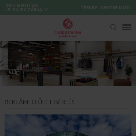
INFO & NYITVA:
TÉRKÉP
CENTER MOZI
JELENLEG ZÁRVA
REKLÁMFELÜLET BÉRLÉS