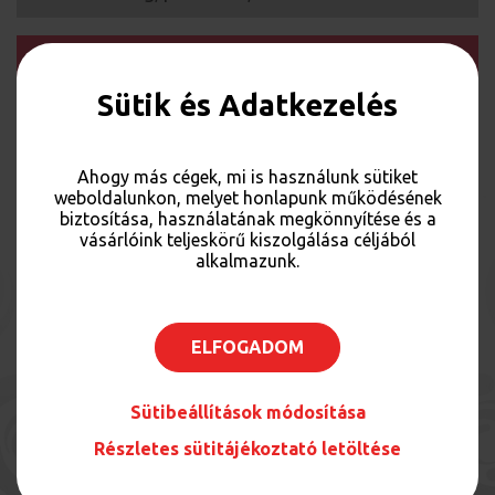
SZABÓNÉ NÉMETH TÍMEA
Sütik és Adatkezelés
MARKETING MUNKATÁRS
+36 66 524 613
Ahogy más cégek, mi is használunk sütiket
szervezes@csabacenter.hu
weboldalunkon, melyet honlapunk működésének
biztosítása, használatának megkönnyítése és a
Marketing, promóció, reklámfelület bérlés
vásárlóink teljeskörű kiszolgálása céljából
alkalmazunk.
Reméljük, hamarosan Önt is partnereink között
ELFOGADOM
üdvözölhetjük!
Sütibeállítások módosítása
Vissza
Részletes sütitájékoztató letöltése