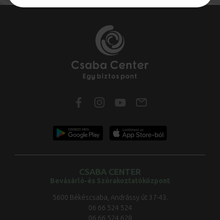
CSABA CENTER
Bevásárló-és Szórakoztatóközpont
5600 Békéscsaba, Andrássy út 37-43.
06 66 524 524
06 66 524 628