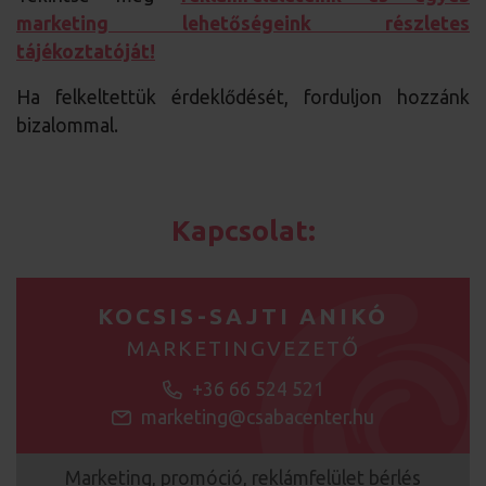
marketing lehetőségeink részletes
tájékoztatóját!
Ha felkeltettük érdeklődését, forduljon hozzánk
bizalommal.
Kapcsolat:
KOCSIS-SAJTI ANIKÓ
MARKETINGVEZETŐ
+36 66 524 521
marketing@csabacenter.hu
Marketing, promóció, reklámfelület bérlés