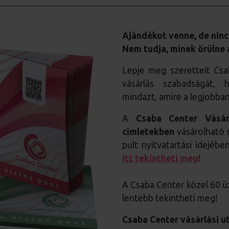
Ajándékot venne, de ninc
Nem tudja, minek örülne
Lepje meg szeretteit Csa
vásárlás szabadságát,
mindazt, amire a legjobban
A
Csaba Center Vásár
címletekben
vásárolható m
pult nyitvatartási idejéb
itt tekintheti meg
!
A Csaba Center közel 60 üz
lentebb tekintheti meg!
Csaba Center vásárlási u