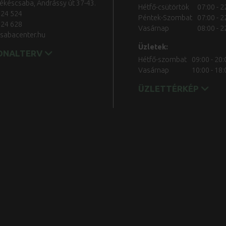
ékéscsaba, Andrássy út 37-43.
Hétfő-csütörtök
07:00 - 2
524 524
Péntek-Szombat
07:00 - 2
524 628
Vasárnap
08:00 - 2
sabacenter.hu
Üzletek:
ONALTERV
Hétfő-szombat
09:00 - 20:
Vasárnap
10:00 - 18:
ÜZLETTÉRKÉP