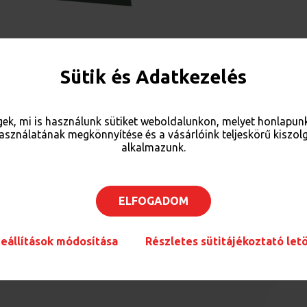
Sütik és Adatkezelés
FÖLDSZINT
I. EMELET
II. EMELET
III. EMELET
ek, mi is használunk sütiket weboldalunkon, melyet honlapu
használatának megkönnyítése és a vásárlóink teljeskörű kiszolg
alkalmazunk.
Centrum&Áruház
ELFOGADOM
rogerie markt
eállítások módosítása
Részletes sütitájékoztató let
tó