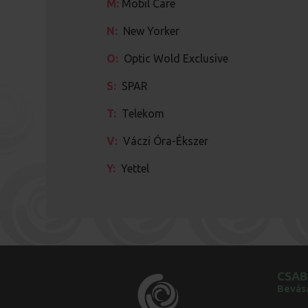
M:
Mobil Care
N:
New Yorker
O:
Optic Wold Exclusive
S:
SPAR
T:
Telekom
V:
Váczi Óra-Ékszer
Y:
Yettel
CSAB
Bevás