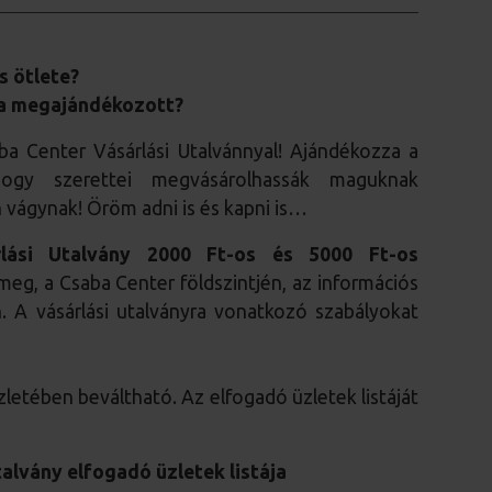
s ötlete?
 a megajándékozott?
ba Center Vásárlási Utalvánnyal! Ajándékozza a
 hogy szerettei megvásárolhassák maguknak
 vágynak! Öröm adni is és kapni is…
lási Utalvány 2000 Ft-os és 5000 Ft-os
eg, a Csaba Center földszintjén, az információs
en. A vásárlási utalványra vonatkozó szabályokat
letében beváltható. Az elfogadó üzletek listáját
talvány elfogadó üzletek listája