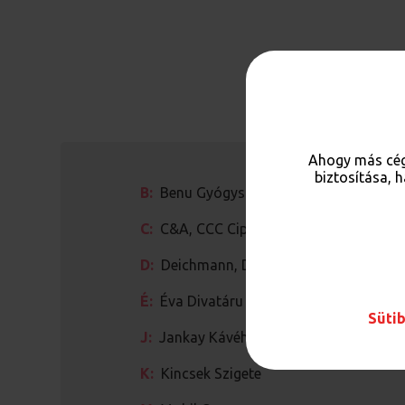
Ahogy más cég
biztosítása, 
B:
Benu Gyógyszertár
C:
C&A, CCC Cipőbolt, Center Optika, 
D:
Deichmann, Devergo&Friends, dm - d
É:
Éva Divatáru
Sütib
J:
Jankay Kávéház és Étterem, Juhos Fo
K:
Kincsek Szigete