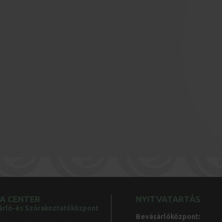
A CENTER
NYITVATARTÁS
árló-és Szórakoztatóközpont
Bevásárlóközpont: