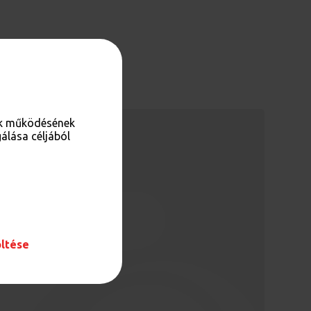
nk működésének
álása céljából
öltése