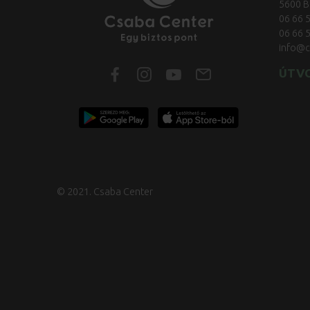
5600 B
06 66 
06 66 
info@c
ÚTV
© 2021. Csaba Center