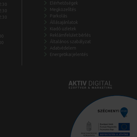
Elérhetőségek
2:30
Megközelítés
2:30
Parkolás
2:30
Állásajánlatok
Kiadó üzletek
Reklámfelület bérlés
00
Általános szabályzat
00
Adatvédelem
Energetikai jelentés