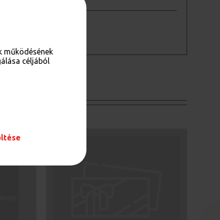
AHOL MEGTALÁLOD:
Térkép
nk működésének
álása céljából
öltése
ÁLTATÓ