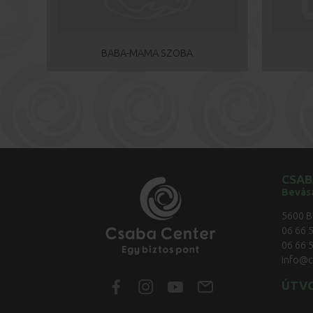
BABA-MAMA SZOBA
CSAB
Bevás
5600 B
06 66 
06 66 
info@c
ÚTV