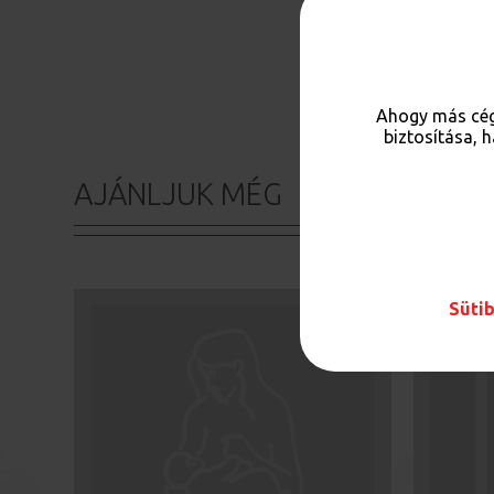
Ahogy más cég
biztosítása, 
AJÁNLJUK MÉG
Sütib