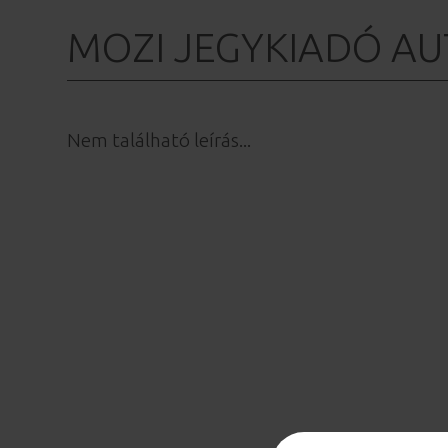
MOZI JEGYKIADÓ A
Nem található leírás...