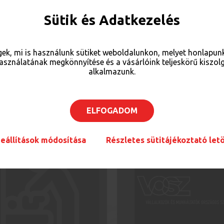
Sütik és Adatkezelés
ek, mi is használunk sütiket weboldalunkon, melyet honlapu
használatának megkönnyítése és a vásárlóink teljeskörű kiszolg
alkalmazunk.
ELFOGADOM
eállítások módosítása
Részletes sütitájékoztató let
ÚJ SZOLG