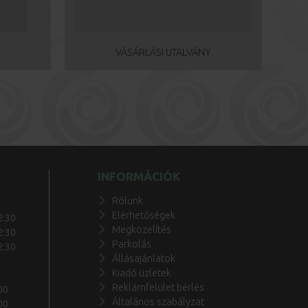
VÁSÁRLÁSI UTALVÁNY
INFORMÁCIÓK
Rólunk
Elérhetőségek
2:30
Megközelítés
2:30
Parkolás
2:30
Állásajánlatok
Kiadó üzletek
Reklámfelület bérlés
00
Általános szabályzat
00