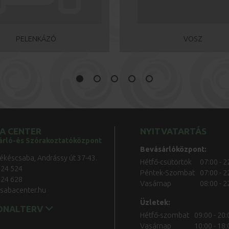
PELENKÁZÓ
VOSZ
A CENTER
NYITVATARTÁS
árló-és Szórakoztatóközpont
Bevásárlóközpont:
ékéscsaba, Andrássy út 37-43.
Hétfő-csütörtök
07:00 - 2
524 524
Péntek-Szombat
07:00 - 2
524 628
Vasárnap
08:00 - 2
sabacenter.hu
Üzletek:
ONALTERV
Hétfő-szombat
09:00 - 20:
Vasárnap
10:00 - 18: