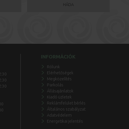
HÁDA
INFORMÁCIÓK
Rólunk
Elérhetőségek
2:30
Megközelítés
2:30
Parkolás
2:30
Állásajánlatok
Kiadó üzletek
Reklámfelület bérlés
00
Általános szabályzat
00
Adatvédelem
Energetikai jelentés