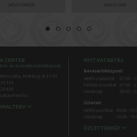
NEWYORKER
MAYO CHIX
A CENTER
NYITVATARTÁS
árló-és Szórakoztatóközpont
Bevásárlóközpont:
ékéscsaba, Andrássy út 37-43.
Hétfő-csütörtök
07:00 - 2
524 524
Péntek-Szombat
07:00 - 2
524 628
Vasárnap
08:00 - 2
sabacenter.hu
Üzletek:
ONALTERV
Hétfő-szombat
09:00 - 20:
Vasárnap
10:00 - 18:
ÜZLETTÉRKÉP