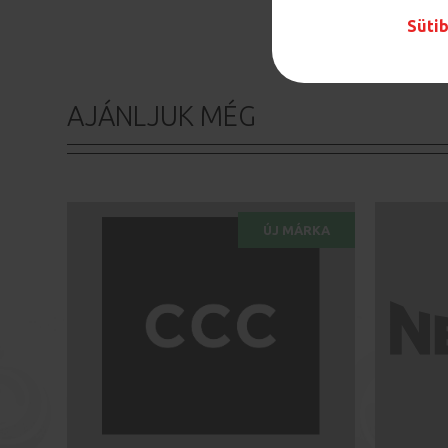
Sütib
AJÁNLJUK MÉG
ÚJ MÁRKA