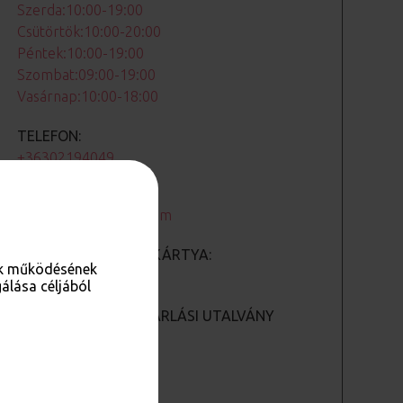
Szerda:10:00-19:00
Csütörtök:10:00-20:00
Péntek:10:00-19:00
Szombat:09:00-19:00
Vasárnap:10:00-18:00
TELEFON:
+36302194049
E-MAIL CÍM:
maylandere@gmail.com
ELFOGADOTT BANKKÁRTYA:
nk működésének
IGEN
álása céljából
CSABA CENTER VÁSÁRLÁSI UTALVÁNY
ELFOGADÓ HELY:
Igen
FACEBOOK OLDAL: