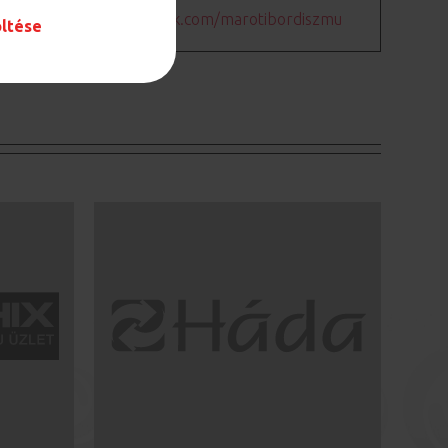
https://www.facebook.com/marotibordiszmu
öltése