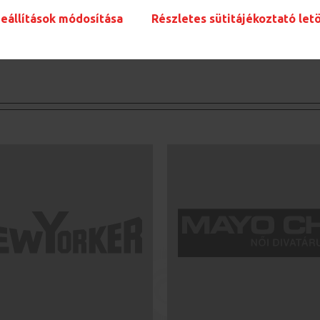
eállítások módosítása
Részletes sütitájékoztató let