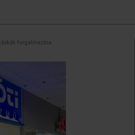
i táskák forgalmazása