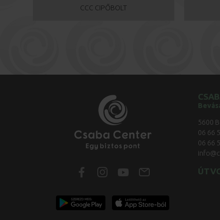
CCC CIPŐBOLT
CSAB
Bevás
5600 B
06 66 
06 66 
info@c
ÚTV